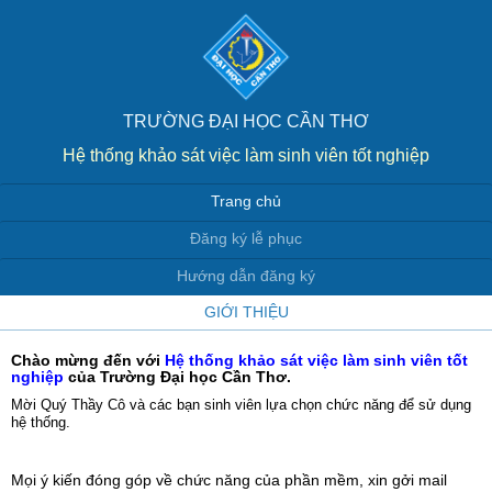
Truy cập nội dung luôn
TRƯỜNG ĐẠI HỌC CẦN THƠ
Hệ thống khảo sát việc làm sinh viên tốt nghiệp
Trang chủ
Trang chủ
Đăng ký lễ phục
Hướng dẫn đăng ký
GIỚI THIỆU
Chào mừng đến với
Hệ thống khảo sát việc làm sinh viên tốt
nghiệp
của Trường Đại học Cần Thơ.
Mời Quý Thầy Cô và các bạn sinh viên lựa chọn chức năng để sử dụng
hệ thống.
Mọi ý kiến đóng góp về chức năng của phần mềm, xin gởi mail