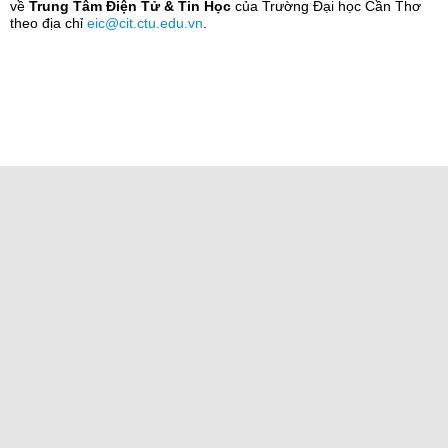
về
Trung Tâm Điện Tử & Tin Học
của Trường Đại học Cần Thơ
theo địa chỉ
eic@cit.ctu.edu.vn
.